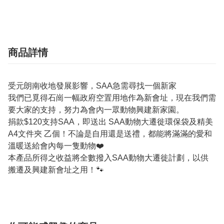
商品詳情
受元朗南收地發展影響，SAA急需尋找一個新家
我們已覓得石崗一幅政府空置用地作為新會址，現在我們需
要大家的支持，努力為會內一眾動物興建新家園。
捐款$120支持SAA，即送出 SAA動物大遷徙環保袋及精美
A4文件夾 乙個！不論是自用還是送禮，都能將滿滿的愛和
溫暖送給會內每一隻動物❤️
本產品所得之收益將全數撥入SAA動物大遷徙計劃，以供
搬遷及興建新會址之用！🐾