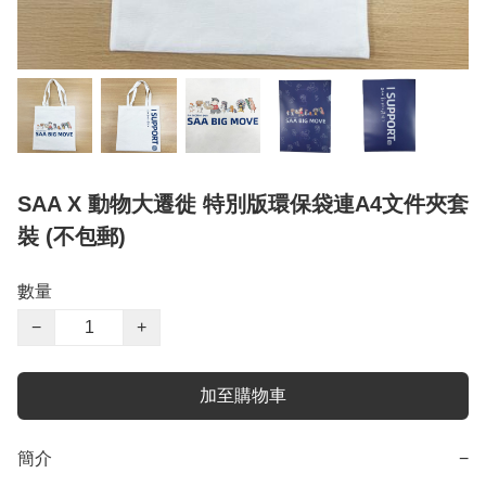
SAA X 動物大遷徙 特別版環保袋連A4文件夾套
裝 (不包郵)
數量
−
+
加至購物車
簡介
−