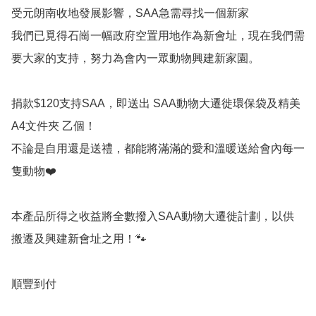
受元朗南收地發展影響，SAA急需尋找一個新家

我們已覓得石崗一幅政府空置用地作為新會址，現在我們需
要大家的支持，努力為會內一眾動物興建新家園。

捐款$120支持SAA，即送出 SAA動物大遷徙環保袋及精美
A4文件夾 乙個！

不論是自用還是送禮，都能將滿滿的愛和溫暖送給會內每一
隻動物❤️

本產品所得之收益將全數撥入SAA動物大遷徙計劃，以供
搬遷及興建新會址之用！🐾

順豐到付
