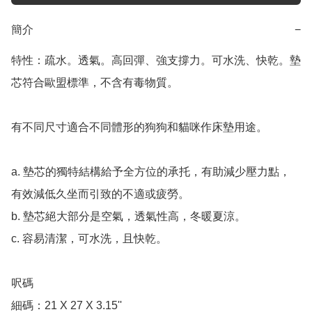
簡介
−
特性：疏水。透氣。高回彈、強支撐力。可水洗、快乾。墊
芯符合歐盟標準，不含有毒物質。

有不同尺寸適合不同體形的狗狗和貓咪作床墊用途。

a. 墊芯的獨特結構給予全方位的承托，有助減少壓力點，
有效減低久坐而引致的不適或疲勞。

b. 墊芯絕大部分是空氣，透氣性高，冬暖夏涼。

c. 容易清潔，可水洗，且快乾。

呎碼

細碼：21 X 27 X 3.15''
